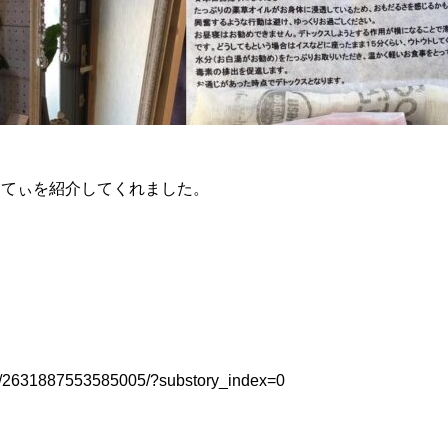
んてぃを紹介してくれました。
s/2631887553585005/?substory_index=0