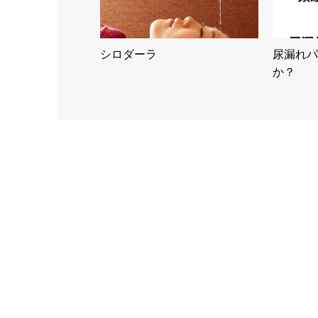
シロダーラ
尿漏れパ
か？